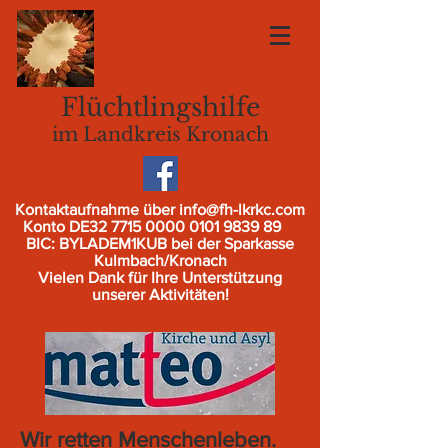
Flüchtlingshilfe
im Landkreis Kronach
Kontaktaufnahme über
info@fh-lkrkc.com
Konto DE32
7715 0000 0101 9839
89
BIC: BYLADEM1KUB bei der Sparkasse
Kulmbach/Kronach
Vielen Dank für Ihre Unterstützung
unserer Aktivitäten!
Wir retten Menschenleben.