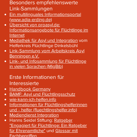
Besonders empfehlenswerte
Link-Sammlungen
Ein multilinguales Informationsportal
(www.adia-erding.de)
Übersicht von proasyl.de:
Informationsangebote für Flüchtlinge im
Internet
Mediathek für Asyl und Integration
vom
Helferkreis Flüchtlinge Dinkelsbühl
Link-Sammlung vom Arbeitskreis Asyl
Benningen e.V.
Link- und Infosammlung für Flüchtlinge
in vielen Sprachen (MigBib)
Erste Informationen für
Interessierte
Handbook Germany
BAMF: Asyl und Flüchtlingsschutz
wie-kann-ich-helfen.info
Informationen für Flüchtlingshelferinnen
und - helfer (fluechtlingshelfer.info)
Mediendienst Integration
Hanns Seidel Stiftung:
Ratgeber
"Engagiert für Flüchtlinge: Ein Ratgeber
für Ehrenamtliche"
und
Glossar mit
Fachbegriffen