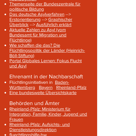
Themenseite der Bundeszentrale für
politische Bildung
Das deutsche Asylverfahren
-->
Erstorientierung
-->
Graphischer
Überblick
-->
Ausführlich erklärt
Aktuelle Zahlen zu Asyl (vom
Bundesamt für Migration und
Flüchtlinge)
Wie schaffen die das? Die
Flüchtlingspolitik der Länder (Heinrich-
Böll-Stiftung)
Portal Globales Lernen: Fokus Flucht
und Asyl
Ehrenamt in der Nachbarschaft
Flüchtlingsinitiativen in
Baden-
Württemberg
Bayern
Rheinland-Pfalz
Eine bundesweite Übersichtskarte
Behörden und Ämter
Rheinland-Pfalz: Ministerium für
Integration, Familie, Kinder, Jugend und
Frauen
Rheinland-Pfalz: Aufsichts- und
Dienstleistungsdirektion
fluechtlingshilfe-bw